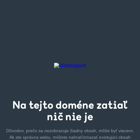
Na tejto
doméne zatiaľ
nič nie je
Dôvodov, prečo sa nezobrazuje žiadny obsah, môže byť
viacero.
Ak ste správca webu, môžete nahrať/zmazať
existujúci obsah