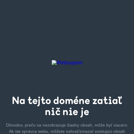
Na tejto
doméne zatiaľ
nič nie je
Dôvodov, prečo sa nezobrazuje žiadny obsah, môže byť
viacero.
Ak ste správca webu, môžete nahrať/zmazať
existujúci obsah