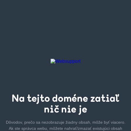
Na tejto
doméne zatiaľ
nič nie je
Dôvodov, prečo sa nezobrazuje žiadny obsah, môže byť
viacero.
Ak ste správca webu, môžete nahrať/zmazať
existujúci obsah