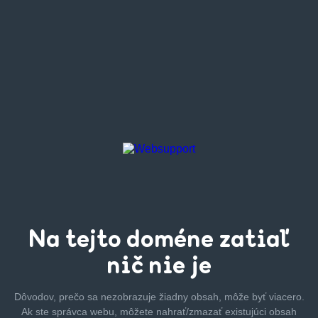
Na tejto
doméne zatiaľ
nič nie je
Dôvodov, prečo sa nezobrazuje žiadny obsah, môže byť
viacero.
Ak ste správca webu, môžete nahrať/zmazať
existujúci obsah