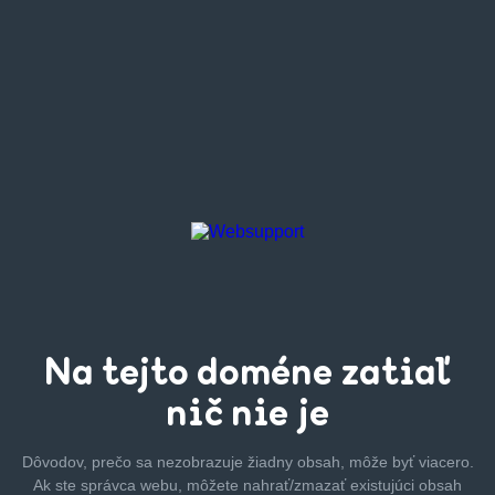
Na tejto
doméne zatiaľ
nič nie je
Dôvodov, prečo sa nezobrazuje žiadny obsah, môže byť
viacero.
Ak ste správca webu, môžete nahrať/zmazať
existujúci obsah