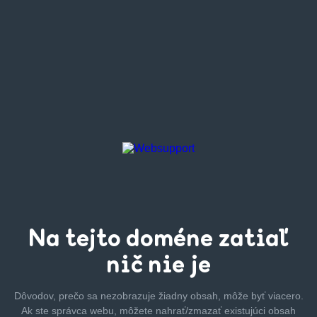
Na tejto
doméne zatiaľ
nič nie je
Dôvodov, prečo sa nezobrazuje žiadny obsah, môže byť
viacero.
Ak ste správca webu, môžete nahrať/zmazať
existujúci obsah